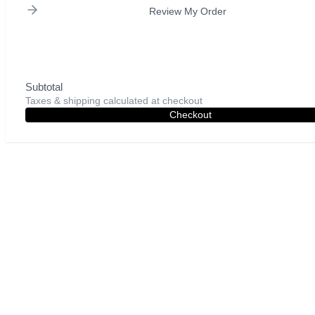
Review My Order
Subtotal
Taxes & shipping calculated at checkout
Checkout