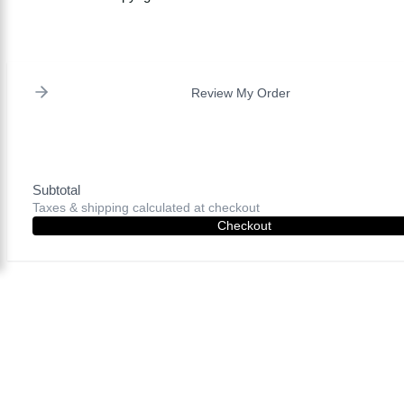
Review My Order
Subtotal
Taxes & shipping calculated at checkout
Checkout