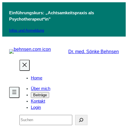
Zum
Inhalt
Einführungskurs: „Achtsamkeitspraxis als
springen
Psychotherapeut*in“
Infos und Anmeldung
Dr. med. Sönke Behnsen
Home
Über mich
Beiträge
Kontakt
Login
Suchen